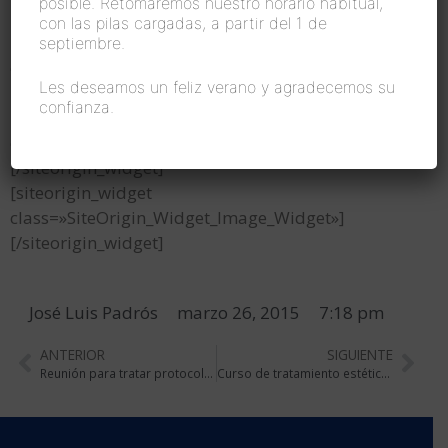
posible. Retomaremos nuestro horario habitual,
[/siteorigin_widget]
con las pilas cargadas, a partir del 1 de
[siteorigin_widget
septiembre.
class=»SiteOrigin_Widget_Image_Widget»]
Les deseamos un feliz verano y agradecemos su
[/siteorigin_widget]
confianza.
[siteorigin_widget
class=»SiteOrigin_Widget_Image_Widget»]
[/siteorigin_widget]
[siteorigin_widget
class=»SiteOrigin_Widget_Image_Widget»]
[/siteorigin_widget]
José Luis Padrós
marzo 26, 2015
7:18 pm
ANTERIOR
SIGUIENTE
Reunión para tratar protocolos
Curso de tratamiento estético microinvasivo