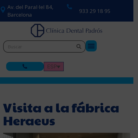
Av. del Paral·lel 84,
933 29 18 95
Barcelona
ESP
Visita a la fábrica
Heraeus