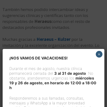
También hemos podido intercambiar ideas y
sugerencias clínicas y científicas tanto con los
responsables de
Heraeus
como con el resto de
destacados profesionales invitados.
Muchas gracias a
Heraeus – Kulzer
por la
invitación y la excelente organización del evento. Lo
hemos pasado genial.
×
¡NOS VAMOS DE VACACIONES!
[siteorigin_widget
Durante el mes de agosto, nuestra clínica
class=»SiteOrigin_Widget_Image_Widget»]
permanecerá cerrada del
3 al 31 de agosto
. No
[/siteorigin_widget]
obstante, atenderemos urgencias los
miércoles
[siteorigin_widget
19 y 26 de agosto, en horario de 12:00 a 18:00
class=»SiteOrigin_Widget_Image_Widget»]
h
.
[/siteorigin_widget]
Responderemos a sus llamadas, consultas,
[siteorigin_widget
mensajes y WhatsApp a la mayor brevedad
class=»SiteOrigin_Widget_Image_Widget»]