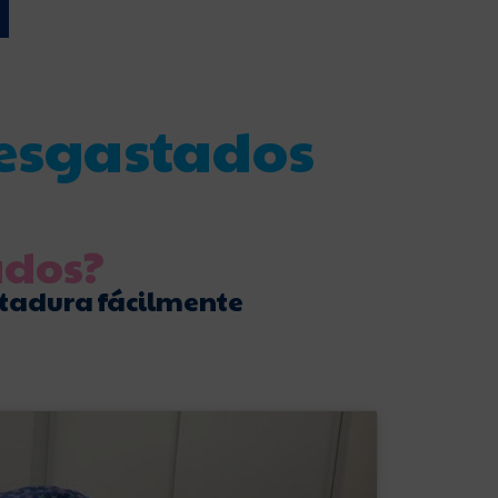
a
desgastados
ados?
tadura fácilmente