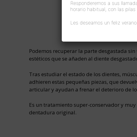
Responderemos a sus llamada
horario habitual, con las pila
Les deseamos un feliz verano
Podemos recuperar la parte desgastada sin t
estéticos que se añaden al diente desgastad
Tras estudiar el estado de los dientes, múscu
adhieren estas pequeñas piezas, que devuelve
articular y ayudan a frenar el deterioro de lo
Es un tratamiento super-conservador y muy a
dentadura original.