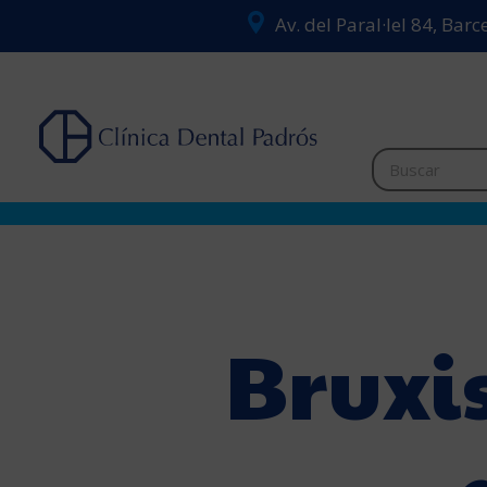
Av. del Paral·lel 84, Bar
Bruxi