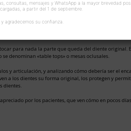
s, consultas, mensajes y WhatsApp a la mayor brevedad pos
s cargadas, a partir del 1 de septiembre.
 y agradecemos su confianza.
ocar para nada la parte que queda del diente original. E
o se denominan «table tops» o mesas oclusales.
los y articulación, y analizando cómo debería ser el enca
n a los dientes su forma original, los protegen y permit
s dientes.
preciado por los pacientes, que ven cómo en pocos días 