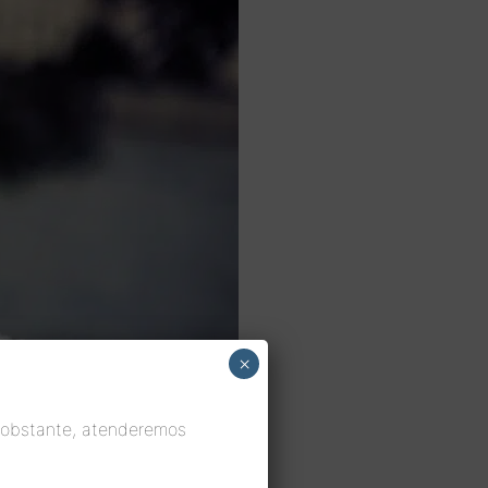
×
 obstante, atenderemos