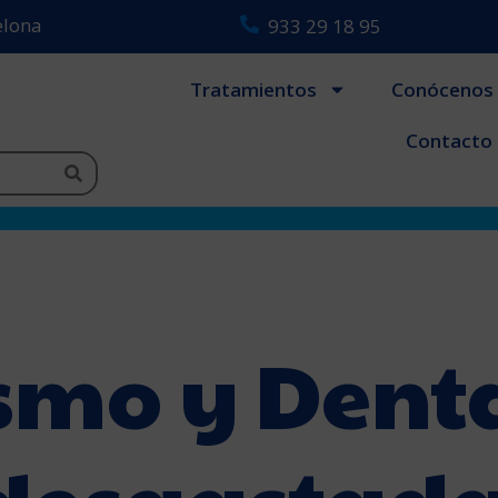
celona
933 29 18 95
Tratamientos
Conócenos
Contacto
smo y Dent