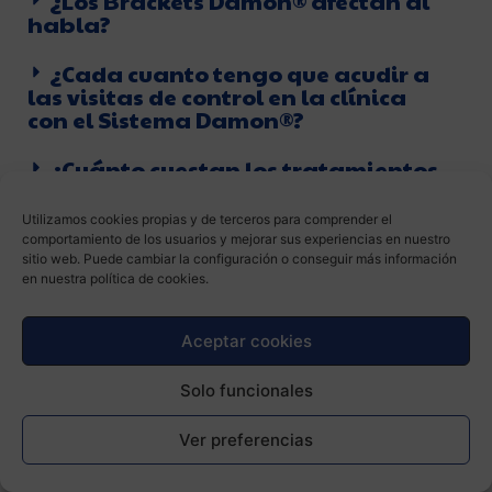
¿Los Brackets Damon® afectan al
habla?
¿Cada cuanto tengo que acudir a
las visitas de control en la clínica
con el Sistema Damon®?
¿Cuánto cuestan los tratamientos
con Sistema Brackets Damon® en
vuestra clínica?
Utilizamos cookies propias y de terceros para comprender el
comportamiento de los usuarios y mejorar sus experiencias en nuestro
sitio web. Puede cambiar la configuración o conseguir más información
en nuestra política de cookies.
Ortodoncia
rápida Inman
Aceptar cookies
Aligner
Solo funcionales
Inman Aligner
es un nuevo sistema de
ortodoncia
rápida
en Barcelona de la Clínica Dental Padrós.
Ver preferencias
Clínica Dental Padrós somos uno de los exclusivos
proveedores certificados del sistema Inman Aligner