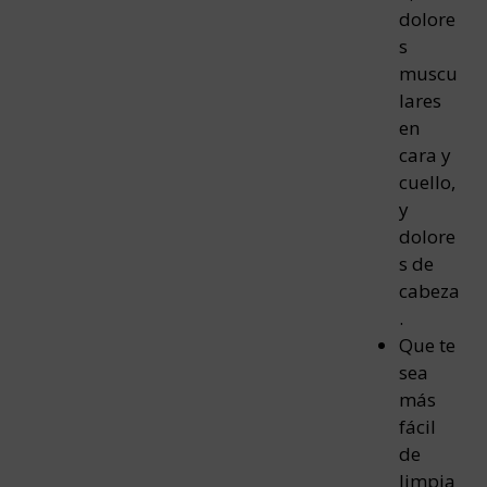
dolore
s
muscu
lares
en
cara y
cuello,
y
dolore
s de
cabeza
.
Que te
sea
más
fácil
de
limpia