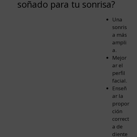
soñado para tu sonrisa?
Una
sonris
a más
ampli
a.
Mejor
ar el
perfil
facial.
Enseñ
ar la
propor
ción
correct
a de
diente