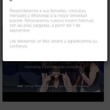
[siteorigin_widget
class=»SiteOrigin_Widget_Icon_Widget»]
Responderemos a sus llamadas, consultas,
mensajes y WhatsApp a la mayor brevedad
[/siteorigin_widget]
posible. Retomaremos nuestro horario habitual,
con las pilas cargadas, a partir del 1 de
septiembre.
Les deseamos un feliz verano y agradecemos su
confianza.
Haz clic para aceptar cookies de
marketing y permitir este contenido