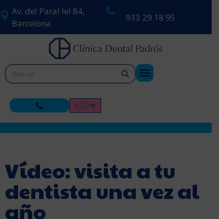
Av. del Paral·lel 84,
933 29 18 95
Barcelona
ESP
Vídeo: visita a tu
dentista una vez al
año