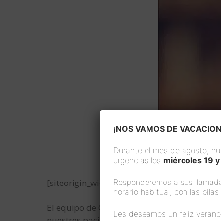
¡NOS VAMOS DE VACACION
Durante el mes de agosto, nu
urgencias los
miércoles 19 y
[siteorigin_widget class=»SiteOrigin_Widge
Responderemos a sus llamada
horario habitual, con las pila
El equipo de Clínica Padrós Paral·lel somos
Les deseamos un feliz verano
nuestros pacientes. Por eso nos encanta el m