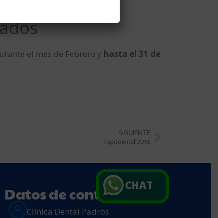
rados
durante el mes de Febrero y
hasta el 31 de
SIGUIENTE
Expodental 2016
CHAT
Datos de contacto
Clínica Dental Padrós