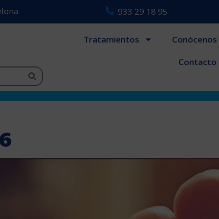
celona
933 29 18 95
Tratamientos
Conócenos
Contacto
16