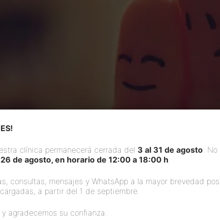
ES!
estra clínica permanecerá cerrada del
3 al 31 de agosto
. No
 26 de agosto, en horario de 12:00 a 18:00 h
.
t_Image_Widget»]
[/siteorigin_widget]
s, consultas, mensajes y WhatsApp a la mayor brevedad pos
s cargadas, a partir del 1 de septiembre.
 un equipo enamorado. De nuestro trabajo, de los result
 y agradecemos su confianza.
es de Febrero.