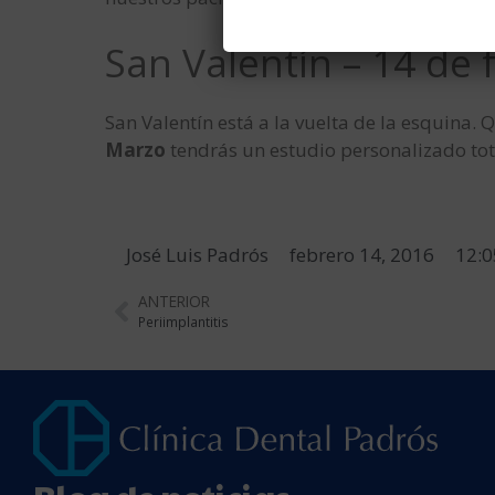
San Valentín – 14 de
San Valentín está a la vuelta de la esquina.
Marzo
tendrás un estudio personalizado t
José Luis Padrós
febrero 14, 2016
12:
ANTERIOR
Periimplantitis