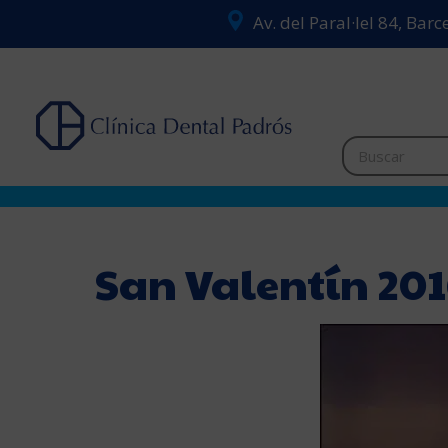
Av. del Paral·lel 84, Bar
San Valentín 20