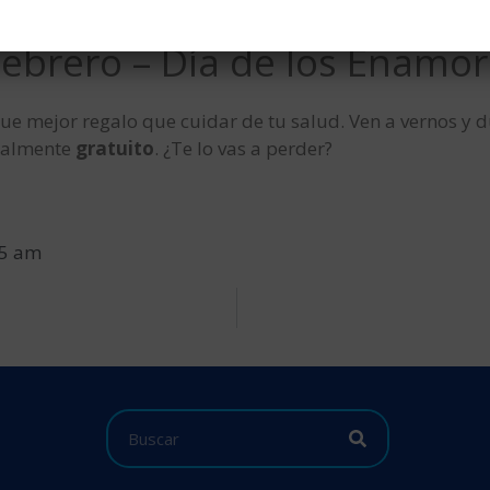
 febrero – Día de los Enamo
 Que mejor regalo que cuidar de tu salud. Ven a vernos y 
otalmente
gratuito
. ¿Te lo vas a perder?
05 am