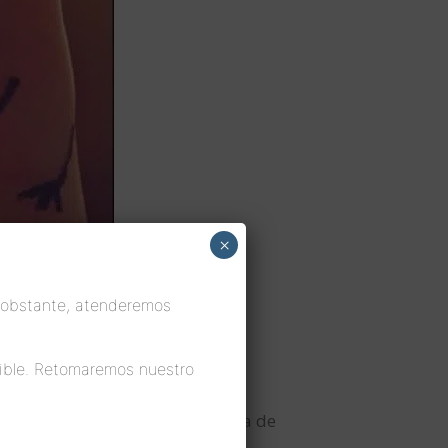
×
 obstante, atenderemos
ible. Retomaremos nuestro
ados anímicos y de la autoestima de