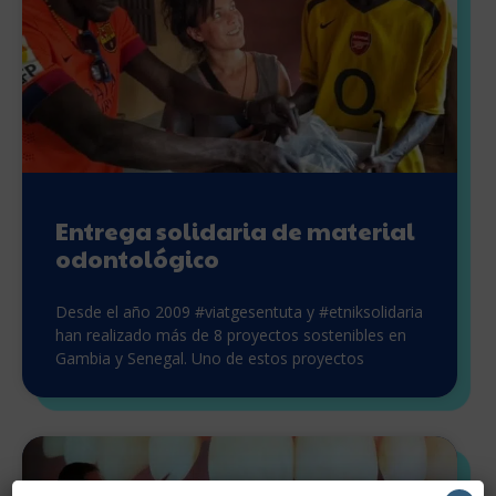
Entrega solidaria de material
odontológico
Desde el año 2009 #viatgesentuta y #etniksolidaria
han realizado más de 8 proyectos sostenibles en
Gambia y Senegal. Uno de estos proyectos