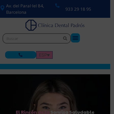
Av. del Paral·lel 84,
933 29 18 95
Barcelona
ESP
El Rincón de la
Sonrisa Saludable