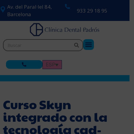
Av. del Paral·lel 84,
933 29 18 95
Barcelona
ESP
Curso Skyn
integrado con la
tecnología cad-