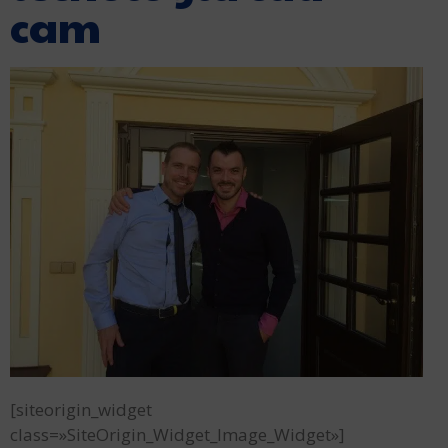
cam
[siteorigin_widget
class=»SiteOrigin_Widget_Image_Widget»]