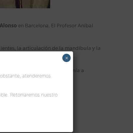
 Alonso
en Barcelona. El Profesor Aníbal
entes, la articulación de la mandíbula y la
×
. Hacía mucho tiempo que no venía a
 obstante, atenderemos
ible. Retomaremos nuestro