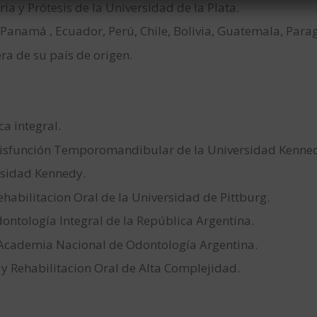
ia y Prótesis de la Universidad de la Plata.
 , Panamá , Ecuador, Perú, Chile, Bolivia, Guatemala, Par
ra de su país de origen.
ca integral.
y Disfunción Temporomandibular de la Universidad Kenne
rsidad Kennedy.
ehabilitacion Oral de la Universidad de Pittburg.
dontología Integral de la República Argentina.
 Academia Nacional de Odontología Argentina.
 y Rehabilitacion Oral de Alta Complejidad.