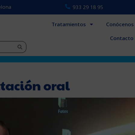
celona
933 29 18 95
Tratamientos
Conócenos
Contacto
itación oral