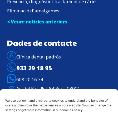
Prevenció, diagnòstic i tractament de càries
Eliminació d´amalgames
< Veure notícies anteriors
Dades de contacte
Clínica dental padrós
933 29 18 95
608 20 16 74
Av. del Paral·lel, 84 Pral., 08001 –
Barcelona
Atenció telefònica: Dilluns – divendres de
We use our own and third-party cookies to understand the behavior of
users and improve their experiences on our website. You can change the
9h. a 21h.
settings or get more information in our cookies policy.