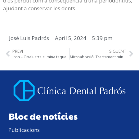
d’os perdut com a conseqüència d’una periodontitis,
ajudant a conservar les dents
José Luis Padrós
April 5, 2024
5:39 pm
PREVI
SIGÜENT
Icon – Opalustre elimina taques fluorosi
Microabrasió. Tractament mínimament invasiu de la càries dental
Bloc de notícies
Publicacions