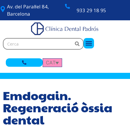
Av. del Paral·lel 84,
933 29 18 95
Barcelona
CAT
Emdogain.
Regeneració òssia
dental