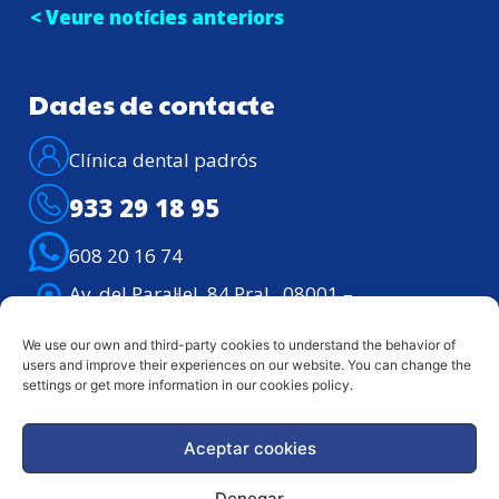
< Veure notícies anteriors
Dades de contacte
Clínica dental padrós
933 29 18 95
608 20 16 74
Av. del Paral·lel, 84 Pral., 08001 –
Barcelona
Atenció telefònica: Dilluns – divendres de
We use our own and third-party cookies to understand the behavior of
users and improve their experiences on our website. You can change the
9h. a 21h.
settings or get more information in our cookies policy.
Aceptar cookies
Avis legal
Política de
privacitat
Denegar