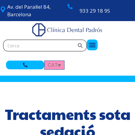
Av. del Paral·lel 84,
933 29 18 95
Barcelona
CAT
Tractaments sota
sedació