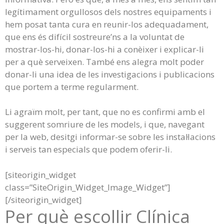
legítimament orgullosos dels nostres equipaments i
hem posat tanta cura en reunir-los adequadament,
que ens és difícil sostreure’ns a la voluntat de
mostrar-los-hi, donar-los-hi a conèixer i explicar-li
per a què serveixen. També ens alegra molt poder
donar-li una idea de les investigacions i publicacions
que portem a terme regularment.
Li agraïm molt, per tant, que no es confirmi amb el
suggerent somriure de les models, i que, navegant
per la web, desitgi informar-se sobre les instal·lacions
i serveis tan especials que podem oferir-li.
[siteorigin_widget
class=”SiteOrigin_Widget_Image_Widget”]
[/siteorigin_widget]
Per què escollir Clínica