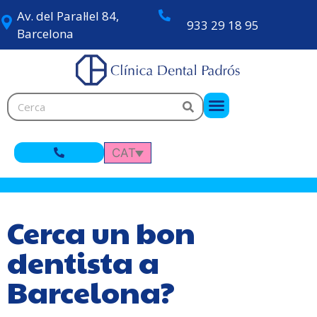
Av. del Paral·lel 84,
933 29 18 95
Barcelona
CAT
Cerca un bon
dentista a
Barcelona?