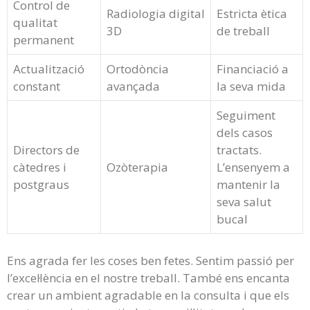
Control de
Radiologia digital
Estricta ètica
qualitat
3D
de treball
permanent
Actualització
Ortodòncia
Financiació a
constant
avançada
la seva mida
Seguiment
dels casos
Directors de
tractats.
càtedres i
Ozòterapia
L’ensenyem a
postgraus
mantenir la
seva salut
bucal
Ens agrada fer les coses ben fetes. Sentim passió per
l’excel·lència en el nostre treball. També ens encanta
crear un ambient agradable en la consulta i que els