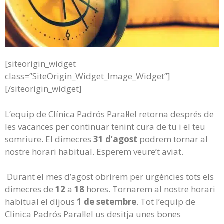
[siteorigin_widget
class=”SiteOrigin_Widget_Image_Widget”]
[/siteorigin_widget]
L’equip de Clínica Padrós Paral·lel retorna després de
les vacances per continuar tenint cura de tu i el teu
somriure. El dimecres
31 d’agost
podrem tornar al
nostre horari habitual. Esperem veure’t aviat.
Durant el mes d’agost obrirem per urgències tots els
dimecres de
12
a
18
hores. Tornarem al nostre horari
habitual el dijous
1 de setembre
. Tot l’equip de
Clinica Padrós Paral·lel us desitja unes bones