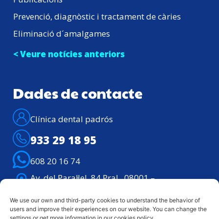
Prevenció, diagnòstic i tractament de càries
Eliminació d´amalgames
< Veure notícies anteriors
Dades de contacte
Clínica dental padrós
933 29 18 95
608 20 16 74
Av. del Paral·lel, 84 Pral., 08001 –
Barcelona
Atenció telefònica: Dilluns – divendres de
We use our own and third-party cookies to understand the behavior of
users and improve their experiences on our website. You can change the
9h. a 21h.
settings or get more information in our cookies policy.