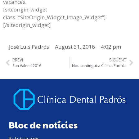
vacances.
[siteorigin_widget
class=”SiteOrigin_Widget_Image_Widget”]
[/siteorigin_widget]
José Luis Padrós
August 31, 2016
4:02 pm
PREVI
SIGÜENT
San Valentí 2016
Nou contingut a Clínica Padrós
Bloc de notícies
Publicacions