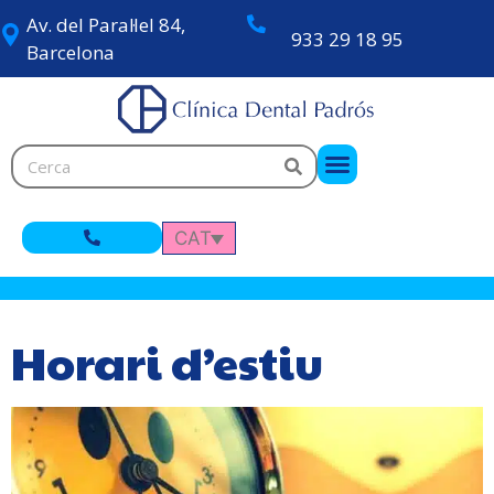
Av. del Paral·lel 84,
933 29 18 95
Barcelona
CAT
Horari d’estiu