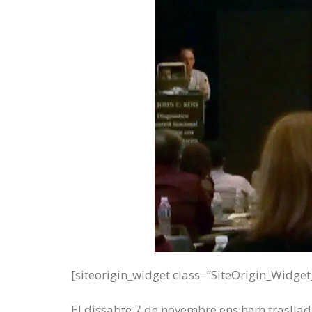
[siteorigin_widget class=”SiteOrigin_Widge
El dissabte 7 de novembre ens hem traslladat