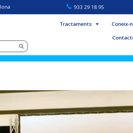
elona
933 29 18 95
Tractaments
Coneix-
Contact