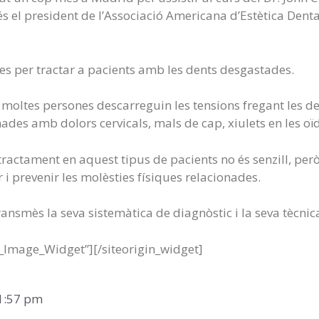
és el president de l’Associació Americana d’Estètica Dent
ues per tractar a pacients amb les dents desgastades.
e moltes persones descarreguin les tensions fregant les de
ades amb dolors cervicals, mals de cap, xiulets en les oïde
tractament en aquest tipus de pacients no és senzill, però
r i prevenir les molèsties físiques relacionades.
transmès la seva sistemàtica de diagnòstic i la seva tècni
t_Image_Widget”]
[/siteorigin_widget]
1:57 pm