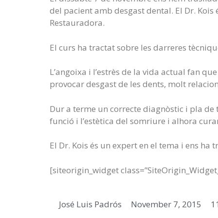
del pacient amb desgast dental. El Dr. Kois 
Restauradora.
El curs ha tractat sobre les darreres tècniq
L’angoixa i l’estrès de la vida actual fan qu
provocar desgast de les dents, molt relacion
Dur a terme un correcte diagnòstic i pla de 
funció i l’estètica del somriure i alhora cura
El Dr. Kois és un expert en el tema i ens ha 
[siteorigin_widget class=”SiteOrigin_Widge
José Luis Padrós
November 7, 2015
1