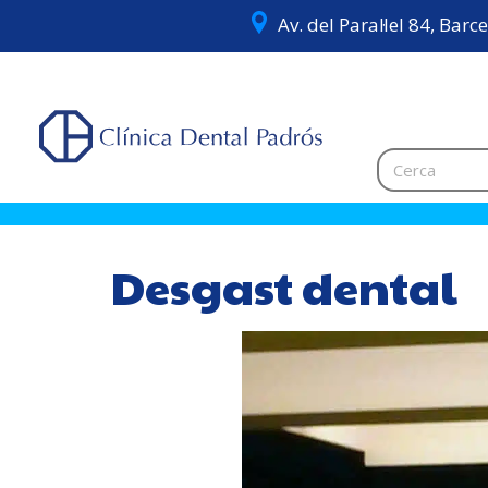
Av. del Paral·lel 84, Barc
Desgast dental