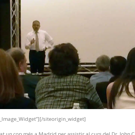
t_Image_Widget”]
[/siteorigin_widget]
 un cop més a Madrid per assistir al curs del Dr. John C.