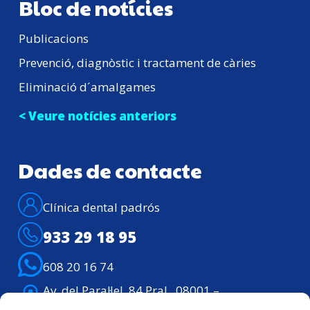
Bloc de notícies
Publicacions
Prevenció, diagnòstic i tractament de càries
Eliminació d´amalgames
< Veure notícies anteriors
Dades de contacte
Clínica dental padrós
933 29 18 95
608 20 16 74
Av. del Paral·lel, 84 Pral., 08001 –
Barcelona