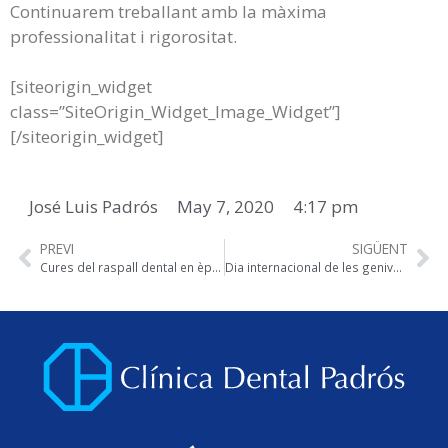
Continuarem treballant amb la màxima
professionalitat i rigorositat.
[siteorigin_widget
class=”SiteOrigin_Widget_Image_Widget”]
[/siteorigin_widget]
José Luis Padrós
May 7, 2020
4:17 pm
PREVI
SIGÜENT
Cures del raspall dental en època d’epidèmia per COVID-19
Dia internacional de les genives sanes