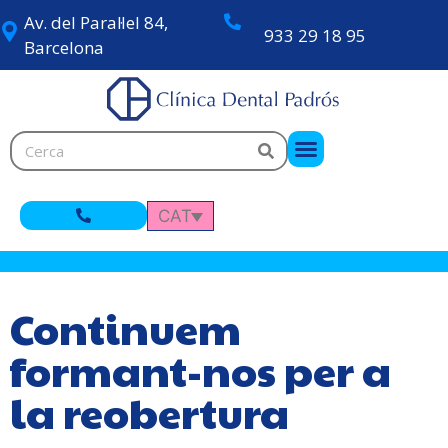
Av. del Paral·lel 84,
933 29 18 95
Barcelona
CAT
Continuem
formant-nos per a
la reobertura