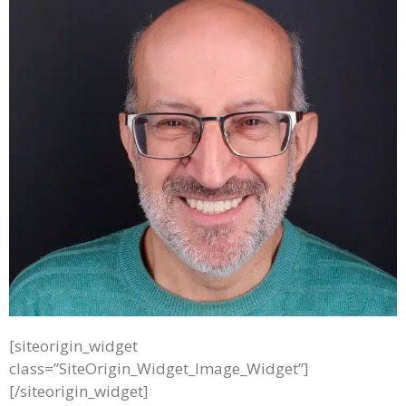
[siteorigin_widget
class=”SiteOrigin_Widget_Image_Widget”]
[/siteorigin_widget]