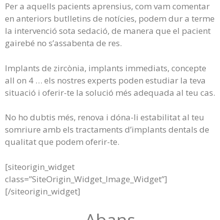
Per a aquells pacients aprensius, com vam comentar
en anteriors butlletins de notícies, podem dur a terme
la intervenció sota sedació, de manera que el pacient
gairebé no s’assabenta de res.
Implants de zircònia, implants immediats, concepte
all on 4 … els nostres experts poden estudiar la teva
situació i oferir-te la solució més adequada al teu cas.
No ho dubtis més, renova i dóna-li estabilitat al teu
somriure amb els tractaments d’implants dentals de
qualitat que podem oferir-te.
[siteorigin_widget
class=”SiteOrigin_Widget_Image_Widget”]
[/siteorigin_widget]
Abans