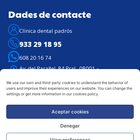
Dades de contacte
Clínica dental padrós
933 29 18 95
608 20 16 74
Av. del Paral·lel, 84 Pral., 08001 –
Barcelona
Atenció telefònica: Dilluns – divendres de
We use our own and third-party cookies to understand the behavior of
users and improve their experiences on our website. You can change the
9h. a 21h.
settings or get more information in our cookies policy.
Aceptar cookies
Avis legal
Política de
privacitat
Denegar
Copyright © 2024 Clínica Dental Padrós | TOTS ELS
View preferences