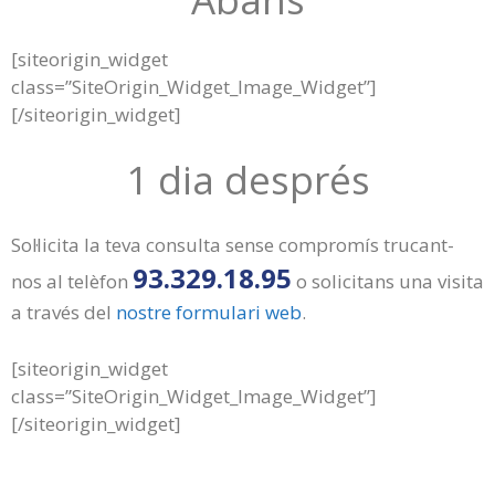
[siteorigin_widget
class=”SiteOrigin_Widget_Image_Widget”]
[/siteorigin_widget]
1 dia després
Sol·licita la teva consulta sense compromís trucant-
93.329.18.95
nos al telèfon
o solicitans una visita
a través del
nostre formulari web
.
[siteorigin_widget
class=”SiteOrigin_Widget_Image_Widget”]
[/siteorigin_widget]