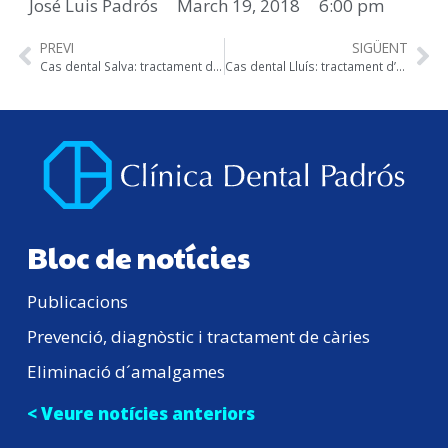
José Luis Padrós
March 19, 2018
6:00 pm
PREVI
SIGÜENT
Cas dental Salva: tractament de genives retretes Pinhole
Cas dental Lluís: tractament d’ortodòncia i carilles de porcellana
Bloc de notícies
Publicacions
Prevenció, diagnòstic i tractament de càries
Eliminació d´amalgames
< Veure notícies anteriors