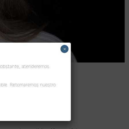
×
 obstante, atenderemos
ible. Retomaremos nuestro