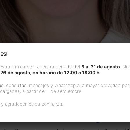
ES!
estra clínica permanecerá cerrada del
3 al 31 de agosto
. No
 26 de agosto, en horario de 12:00 a 18:00 h
.
s, consultas, mensajes y WhatsApp a la mayor brevedad pos
s cargadas, a partir del 1 de septiembre.
 y agradecemos su confianza.
Nuestro blog