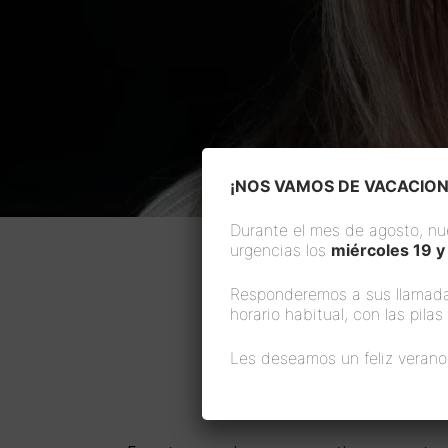
¡NOS VAMOS DE VACACION
Durante el mes de agosto, nu
urgencias los
miércoles 19 y
Responderemos a sus llamada
horario habitual, con las pila
Les deseamos un feliz verano