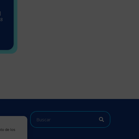
]
28
to de los