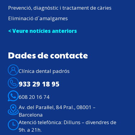
Prevenció, diagnòstic i tractament de càries
Eliminació d´amalgames
< Veure notícies anteriors
Dades de contacte
Clínica dental padrós
933 29 18 95
608 20 16 74
Av. del Paral·lel, 84 Pral., 08001 –
Barcelona
Atenció telefònica: Dilluns – divendres de
9h. a 21h.