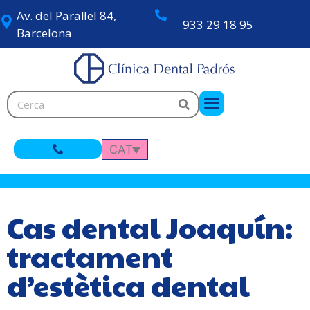
Av. del Paral·lel 84,
933 29 18 95
Barcelona
CAT
Cas dental Joaquín:
tractament
d’estètica dental