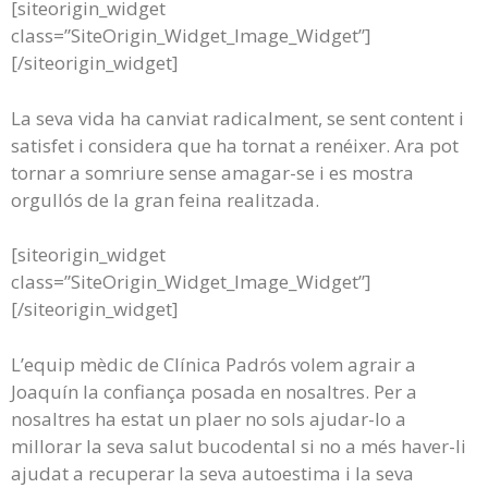
[siteorigin_widget
class=”SiteOrigin_Widget_Image_Widget”]
[/siteorigin_widget]
La seva vida ha canviat radicalment, se sent content i
satisfet i considera que ha tornat a renéixer. Ara pot
tornar a somriure sense amagar-se i es mostra
orgullós de la gran feina realitzada.
[siteorigin_widget
class=”SiteOrigin_Widget_Image_Widget”]
[/siteorigin_widget]
L’equip mèdic de Clínica Padrós volem agrair a
Joaquín la confiança posada en nosaltres. Per a
nosaltres ha estat un plaer no sols ajudar-lo a
millorar la seva salut bucodental si no a més haver-li
ajudat a recuperar la seva autoestima i la seva