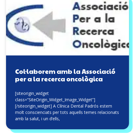
Col·laborem amb la Associació
per a la recerca oncològica
[siteorigin_widget
class=”SiteOrigin_Widget_Image_Widget”]
[/siteorigin_widget] A Clínica Dental Padrós estem
molt conscienciats per tots aquells temes relacionats
amb la salut, i un d’ells,