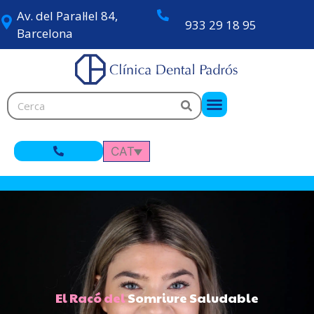
Av. del Paral·lel 84,
933 29 18 95
Barcelona
CAT
El Racó del
Somriure Saludable