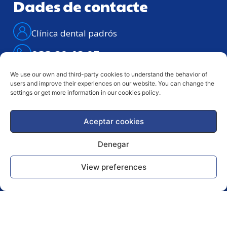
Dades de contacte
Clínica dental padrós
933 29 18 95
We use our own and third-party cookies to understand the behavior of
608 20 16 74
users and improve their experiences on our website. You can change the
Av. del Paral·lel, 84 Pral., 08001 –
settings or get more information in our cookies policy.
Barcelona
Atenció telefònica: Dilluns – divendres de
Aceptar cookies
9h. a 21h.
Denegar
Avis legal
Política de
View preferences
privacitat
Copyright © 2024 Clínica Dental Padrós | TOTS ELS
DRETS RESERVATS