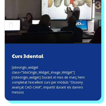
Curs 3dental
[siteorigin_widget
class=”SiteOrigin_Widget_Image_Widget”]
[/siteorigin_widget] Durant el mes de març hem
completat l’excel·lent curs per mòduls “Disseny
avançat CAD-CAM“, impartit durant els darrers
messos