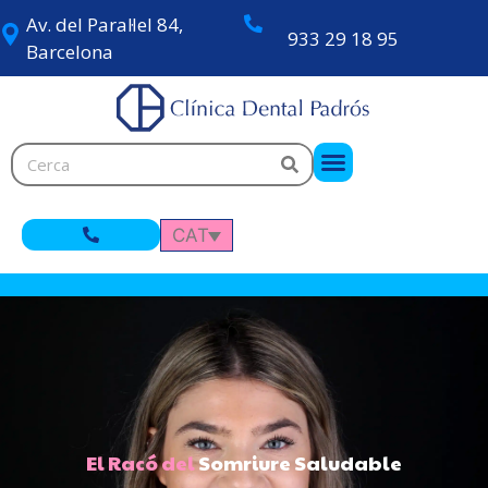
Av. del Paral·lel 84,
933 29 18 95
Barcelona
CAT
El Racó del
Somriure Saludable