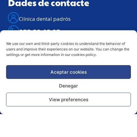
Dades de contacte
Clínica dental padrós
933 29 18 95
We use our own and third-party cookies to understand the behavior of
608 20 16 74
users and improve their experiences on our website. You can change the
Av. del Paral·lel, 84 Pral., 08001 –
settings or get more information in our cookies policy.
Barcelona
Atenció telefònica: Dilluns – divendres de
Aceptar cookies
9h. a 21h.
Denegar
Avis legal
Política de
View preferences
privacitat
Copyright © 2024 Clínica Dental Padrós | TOTS ELS
DRETS RESERVATS